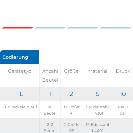
Codierung
Gerätetyp
Anzahl
Größe
Material
Druck
Beutel
TL
1
2
S
10
TL=Deckeleinlauf
1=1
1=Größe
S=Edelstahl
10=10
Beutel
R1
1.4301
bar
2=2
2=Größe
P=Edelstahl
Beutel
R2
1.4401