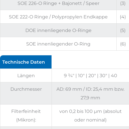
SOE 226-O Ringe + Bajonett / Speer
(3)
SOE 222-O Ringe / Polypropylen Endkappe
(4)
DOE innenliegende O-Ringe
(5)
SOE innenliegender O-Ring
(6)
Technische Daten
Längen
9 ¾" | 10" | 20" | 30" | 40
Durchmesser
AD: 69 mm / ID: 25,4 mm bzw.
27,9 mm
Filterfeinheit
von 0,2 bis 100 µm (absolut
(Mikron):
oder nominal)