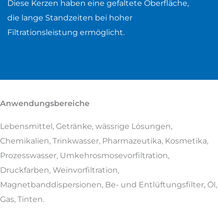
Diese Kerzen haben eine gefaltete Oberfläche,
die lange Standzeiten bei hoher
Filtrationsleistung ermöglicht.
Anwendungsbereiche
Lebensmittel, Getränke, wässrige Lösungen,
Chemikalien, Trinkwasser, Pharmazeutika, Kosmetika,
Prozesswasser, Umkehrosmosevorfiltration,
Druckfarben, Weinvorfiltration,
Magnetbanddispersionen, Be- und Entlüftungsfilter, Öl,
Gas, Tinten.